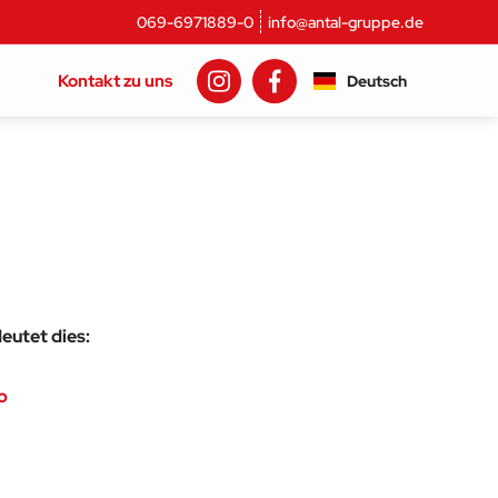
069-6971889-0
info@antal-gruppe.de
Kontakt zu uns
Deutsch
eutet dies:
o