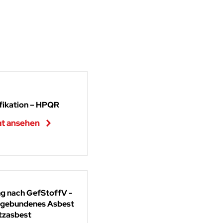
fikation – HPQR
at ansehen
g nach GefStoffV -
gebundenes Asbest
tzasbest