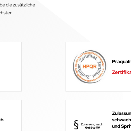
e die zusätzliche
öchsten
Präquali
Zertifik
Zulassun
eb
schwach
und Spri