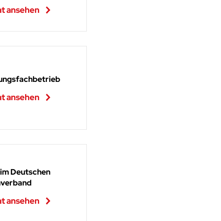
at ansehen
ungsfachbetrieb
at ansehen
 im Deutschen
verband
at ansehen