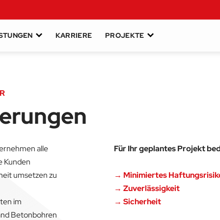
ISTUNGEN
KARRIERE
PROJEKTE
ER
zierungen
ternehmen alle
Für Ihr geplantes Projekt bed
ne Kunden
nheit umsetzen zu
→ Minimiertes Haftungsrisik
→ Zuverlässigkeit
ften im
→ Sicherheit
and Betonbohren